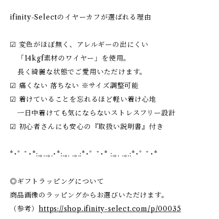
ifinity-Selectのイヤーカフが選ばれる理由
☑︎ 変色がほぼ無く、アレルギーの出にくい
「14kgf素材のワイヤー」を使用。
長く綺麗な状態でご愛用いただけます。
☑︎ 痛くない 落ちない ※サイズ調整可能
☑︎ 着けていることを忘れるほど軽い着け心地
一日中着けても気にならないストレスフリー設計
☑︎ 初心者さんにも安心の『取扱い説明書』付き
*･゜ﾟ･*:.｡..｡.･*:.｡. .｡.:*･゜ﾟ･* :.｡. .｡.:*･゜ﾟ･*
◎ギフトラッピングについて
商品画像のラッピングからお選びいただけます。
（参考）
https://shop.ifinity-select.com/p/00035