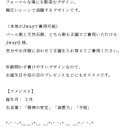
フォーマルな場にも馴染むデザイン。
幅広いシーンで活躍するデザインです。
《本体が2wayで着用可能》
パール側と天然石側、どちら側も正面でご着用いただける
2way仕様。
気分やお洋服に合わせて正面を入れ替えてご着用ください。
年齢問わず着けやすいデザインなので、
お誕生日や母の日のプレゼントなどにもオススメです。
【アメジスト】
誕生月： ２月
石言葉：「精神の安定」「直感力」「平穏」
*･゜ﾟ･*:.｡..｡.･*:.｡. .｡.:*･゜ﾟ･* :.｡. .｡.:*･゜ﾟ･*