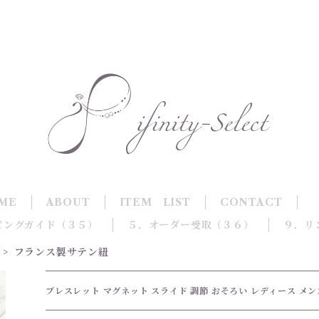
ME
ABOUT
ITEM LIST
CONTACT
ピングガイド（３５）
５．オーダー受取（３６）
９．リ
フランス製サテン紐
ブレスレット マグネット スライド 調節 おそろい レディース メン