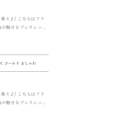
こちらはフラ
為の魅せるブレスレッ
まで幅広くご利用いただ
ズ ゴールド おしゃれ
ます。 シンプル
ションにマッチし、ギフ
こちらはフラ
為の魅せるブレスレッ
 アジャスターチャーム部
.淡水パール 【素
ッキ）、k16gp チェ
まで幅広くご利用いただ
ズ】 M：