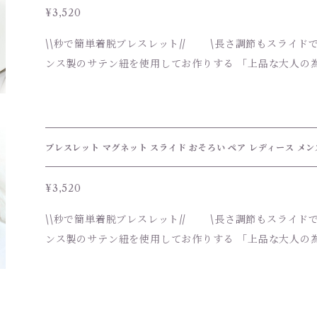
¥3,520
\\秒で簡単着脱ブレスレット// \長さ調節もスライドで楽々♪/ 
ンス製のサテン紐を使用してお作りする 「上品な大人の
ト」 2連に重なった美しいサテン紐と 上品なゴールドの曲線がアクセントとな
り、 女性の手首をより華奢で綺麗に魅せてくれます。 柔らかなサテン紐の質感
が、滑らかな着け心地を実現し、日常使いから特別な日
けます。 Tシャツからジャケット、フォーマルまで幅広く合わせやすく、シンプ
ブレスレット マグネット スライド おそろい ペア レディース メン
ルで使いやすいデザインです。 春、秋、冬と長くご着用いただけ
かつおしゃれなスタイルは、男女問わず、多様なファッ
¥3,520
トにも最適です。 大切な人へのプレゼントや、自分自身へのご褒美としてもお勧
\\秒で簡単着脱ブレスレット// \長さ調節もスライドで楽々♪/ 
めです。 《商品内容》 ブレスレット（1本） 紐カラー：ブラウン、マスタードイ
ンス製のサテン紐を使用してお作りする 「上品な大人の
エロー、カーキ からお好きなカラーを選んでください。
ト」 2連に重なった美しいサテン紐と 上品なゴールドの曲線がアクセントとな
分を選択してください A.ファルファーレビーズ（クリア） B
り、 女性の手首をより華奢で綺麗に魅せてくれます。 柔らかなサテン紐の質感
材】 サテン紐 留め具、デザイン金具：真鍮、ゴールド（メ
が、滑らかな着け心地を実現し、日常使いから特別な日
ーン：サージカルステンレス（ニッケルフリーゴールドメッキ） 【サイ