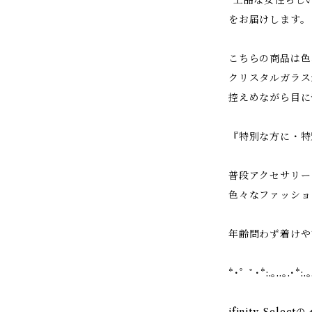
”上品な女性らし
をお届けします。
こちらの商品は色
クリスタルガラス
控えめながら目に
『特別な方に・特
普段アクセサリー
色々なファッショ
年齢問わず着けや
*･゜ﾟ･*:.｡..｡.･*:.｡