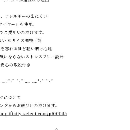
ectのイヤーカフが選ばれる理由
無く、アレルギーの出にくい
のワイヤー」を使用。
でご愛用いただけます。
ちない ※サイズ調整可能
ことを忘れるほど軽い着け心地
気にならないストレスフリー設計
も安心の取説付き
. .｡.:*･゜ﾟ･* :.｡. .｡.:*･゜ﾟ･*
グについて
ングからお選びいただけます。
shop.ifinity-select.com/p/00035