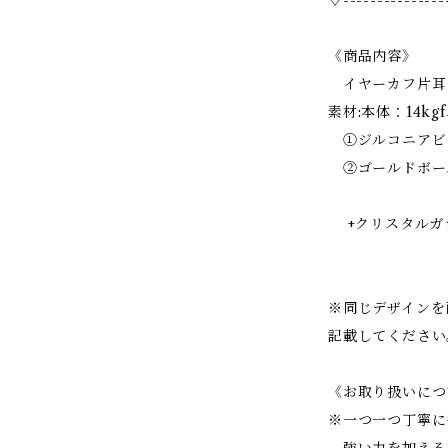
♢---------------
《商品内容》
イヤーカフ片耳（
素材:本体：14kg
①ジルコニア
②ゴールドボー
+クリスタルガラ
※同じデザインを
記載してください
《お取り扱いにつ
※一つ一つ丁寧に