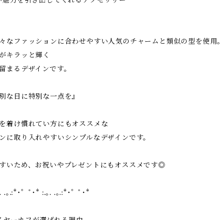
い魅力を引き出してくれるアクセサリー”
々なファッションに合わせやすい人気のチャームと類似の型を使用
がキラッと輝く
留まるデザインです。
別な日に特別な一点を』
を着け慣れてい方にもオススメな
ンに取り入れやすいシンプルなデザインです。
すいため、お祝いやプレゼントにもオススメです◎
. .｡.:*･゜ﾟ･* :.｡. .｡.:*･゜ﾟ･*