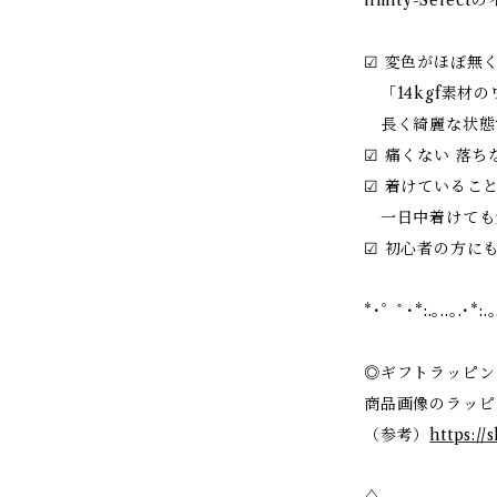
ifinity-Sel
☑︎ 変色がほぼ
「14kgf素材
長く綺麗な状態
☑︎ 痛くない 落
☑︎ 着けている
一日中着けても
☑︎ 初心者の方に
*･゜ﾟ･*:.｡..｡.･*:.｡
◎ギフトラッピン
商品画像のラッピ
（参考）
https://