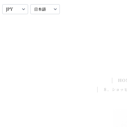
HO
８．ショッ