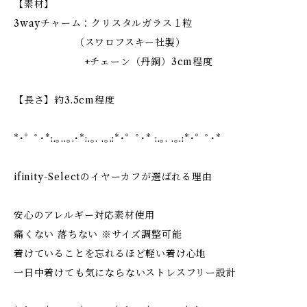
【素材】
3wayチャーム：クリスタルガラス１粒
（スワロフスキー社製）
+チェーン（丹銅）3cm程度
【長さ】約3.5cm程度
*･゜ﾟ･*:.｡..｡.･*:.｡. .｡.:*･゜ﾟ･* :.｡. .｡.:*･゜ﾟ･*
ifinity-Selectのイヤーカフが選ばれる理由
安心のアレルギー対応素材使用
痛くない 落ちない ※サイズ調整可能
着けていることを忘れるほど軽い着け心地
一日中着けても気にならないストレスフリー設計