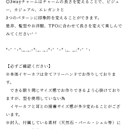
◎3wayチャームはチャームの長さを変えることで、ビジュ
ー、カジュアル、エレガントと
3つのパターンに印象的を変えることができます。
是非、髪型やお洋服、TPOに合わせて長さを変えて楽しんで
みてください^ ^
*･゜ﾟ･*:.｡..｡.･*:.｡. .｡.:*･゜ﾟ･* :.｡. .｡.:*･゜ﾟ･
【必ずご確認ください】
※本体イヤーカフは全てフリーハンドでお作りしておりま
す。
できる限り同じサイズ感でお作りできるよう心掛けており
ますが、型を使用していない為
イヤーカフと耳との接着サイズ感が多少変わることがござ
います。
※封入、付属している素材（天然石・パール・シェル等）に