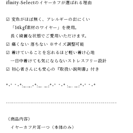
ifinity-Selectのイヤーカフが選ばれる理由
☑︎ 変色がほぼ無く、アレルギーの出にくい
「14kgf素材のワイヤー」を使用。
長く綺麗な状態でご愛用いただけます。
☑︎ 痛くない 落ちない ※サイズ調整可能
☑︎ 着けていることを忘れるほど軽い着け心地
一日中着けても気にならないストレスフリー設計
☑︎ 初心者さんにも安心の『取扱い説明書』付き
*･゜ﾟ･*:.｡..｡.･*:.｡. .｡.:*･゜ﾟ･* :.｡. .｡.:*･゜ﾟ･*
-------------------------------------------------------
《商品内容》
イヤーカフ片耳一つ（本体のみ）