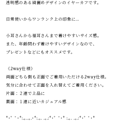
透明感のある綺麗めデザインのイヤーカフです。
日常使いからワンランク上の印象に…
小耳さんから福耳さんまで着けやすいサイズ感。
また、年齢問わず着けやすいデザインなので、
プレゼントなどにもオススメです。
《2way仕様》
両面どちら側も正面でご着用いただける2way仕様。
気分に合わせて正面を入れ替えてご着用ください。
片面：２連で上品に
裏面：１連に近いカジュアル感
*･゜ﾟ･*:.｡..｡.･*:.｡. .｡.:*･゜ﾟ･* :.｡. .｡.:*･゜ﾟ･*