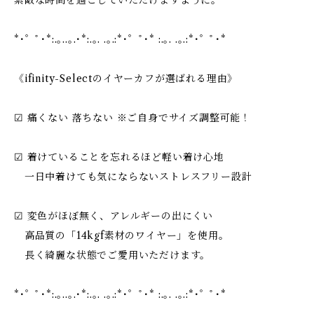
素敵な時間を過ごしていただけますように。
*･゜ﾟ･*:.｡..｡.･*:.｡. .｡.:*･゜ﾟ･* :.｡. .｡.:*･゜ﾟ･*
《ifinity-Selectのイヤーカフが選ばれる理由》
☑︎ 痛くない 落ちない ※ご自身でサイズ調整可能！
☑︎ 着けていることを忘れるほど軽い着け心地
一日中着けても気にならないストレスフリー設計
☑︎ 変色がほぼ無く、アレルギーの出にくい
高品質の「14kgf素材のワイヤー」を使用。
長く綺麗な状態でご愛用いただけます。
*･゜ﾟ･*:.｡..｡.･*:.｡. .｡.:*･゜ﾟ･* :.｡. .｡.:*･゜ﾟ･*